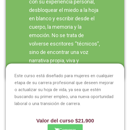
con su experiencia personal,
desbloquear el miedo a la hoja
en blanco y escribir desde el
cuerpo, la memoria y la
emoción. No se trata de
volverse escritores “técnicos”,
sino de encontrar una voz
narrativa propia, viva y
conectada con su ser.
Este curso está diseñado para mujeres en cualquier
etapa de su carrera profesional que deseen mejorar
o actualizar su hoja de vida, ya sea que estén
Este curso está diseñado para mujeres en cualquier etapa
buscando su primer empleo, una nueva oportunidad
de su carrera profesional que deseen mejorar o actualizar
laboral o una transición de carrera.
su hoja de vida, ya sea que estén buscando su primer
empleo, una nueva oportunidad laboral o una transición de
Valor del curso $21.900
carrera.
Comprar