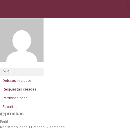
Ir
al
contenido
Perfil
Debates iniciados
Respuestas creadas
Participaciones
Favoritos
@pruebas
Perfil
Registrado: hace 11 meses, 2 semanas